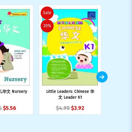
Sale
Sale
20%
28%
2025 好
YOU Rea
$49
儿华文 Nursery
Little Leaders: Chinese 华
文 Leader K1
5
$5.56
$4.90
$3.92