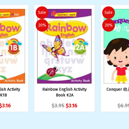
Sale
Sale
20%
20%
sh Activity
Rainbow English Activity
Conquer 幼
 K1B
Book K2A
$3.16
$3.95
$3.16
$6.9