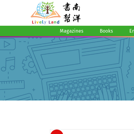
Magazines
Books
E
Conquer 幼儿华文 K1
Books