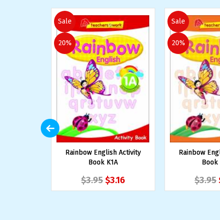
Sale
Sale
20%
20%
Rainbow English Activity
Rainbow Engli
Book K1A
Book
$3.95
$3.16
$3.95